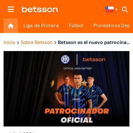
Liga de Primera
Fútbol
Pronósticos Depo
Inicio
Sobre Betsson
Betsson es el nuevo patrocinador del Inter de Milán