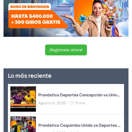
¡Regístrate ahora!
Lo más reciente
Pronóstico Deportes Concepción vs Universidad de Concepción
Agosto 6, 2026
9 min
-
Pronóstico Coquimbo Unido vs Deportes La Serena