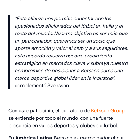
“Esta alianza nos permite conectar con los
apasionados aficionados del fútbol en Italia y el
resto del mundo. Nuestro objetivo es ser más que
un patrocinador, queremos ser un socio que
aporte emoción y valor al club y a sus seguidores.
Este acuerdo refuerza nuestro crecimiento
estratégico en mercados clave y subraya nuestro
compromiso de posicionar a Betsson como una
marca deportiva global líder en la industria”,
complementó Svensson.
Con este patrocinio, el portafolio de
Betsson Group
se extiende por todo el mundo, con una fuerte
presencia en varios deportes y clubes de fútbol.
En
América Latina
, Betsson es patrocinador oficial