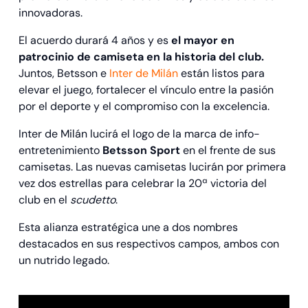
innovadoras.
El acuerdo durará 4 años y es
el mayor en
patrocinio de camiseta en la historia del club.
Juntos, Betsson e
Inter de Milán
están listos para
elevar el juego, fortalecer el vínculo entre la pasión
por el deporte y el compromiso con la excelencia.
Inter de Milán lucirá el logo de la marca de info-
entretenimiento
Betsson Sport
en el frente de sus
camisetas. Las nuevas camisetas lucirán por primera
vez dos estrellas para celebrar la 20ª victoria del
club en el
scudetto
.
Esta alianza estratégica une a dos nombres
destacados en sus respectivos campos, ambos con
un nutrido legado.