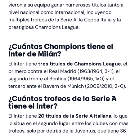
vieron a su equipo ganar numerosos títulos tanto a
nivel nacional como internacional, incluyendo
múltiples trofeos de la Serie A, la Coppa Italia y la
prestigiosa Champions League.
¿Cuántas Champions tiene el
Inter de Milán?
El Inter tiene
tres títulos de Champions League
: el
primero contra el Real Madrid (1963/1964, 3×1), el
segundo frente al Benfica (1964/1965, 1×0) y el
tercero ante el Bayern de Múnich (2009/2010, 2×0).
¿Cuántos trofeos de la Serie A
tiene el Inter?
El Inter tiene
20 títulos de la Serie A italiana
, lo que
lo sitúa en el segundo lugar entre los clubes con más
trofeos, solo por detrás de la Juventus, que tiene 36.