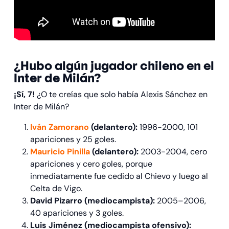
¿Hubo algún jugador chileno en el
Inter de Milán?
¡Sí, 7!
¿O te creías que solo había Alexis Sánchez en
Inter de Milán?
Iván Zamorano
(delantero):
1996-2000, 101
apariciones y 25 goles.
Mauricio Pinilla
(delantero):
2003-2004, cero
apariciones y cero goles, porque
inmediatamente fue cedido al Chievo y luego al
Celta de Vigo.
David Pizarro (mediocampista):
2005–2006,
40 apariciones y 3 goles.
Luis Jiménez (mediocampista ofensivo):