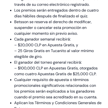
través de su correo electrónico registrado.
Los premios serán entregados dentro de cuatro
días hábiles después de finalizado el quiz.
Betsson se reserva el derecho de modificar,
suspender o cancelar esta promoción en
cualquier momento sin previo aviso.
Cada ganador semanal recibirá:
– $20,000 CLP en Apuesta Gratis, y
– 25 Giros Gratis en Tucanito al valor mínimo
elegible de giro.
El ganador del torneo general recibirá:
– $100,000 CLP en Apuestas Gratis, otorgados
como cuatro Apuestas Gratis de $25,000 CLP.
Cualquier requisito de apuesta o términos
promocionales significativos relacionados con
los premios serán explicados a los ganadores
cuando el premio sea acreditado en su cuenta.
Aplican los Términos y Condiciones Generales de