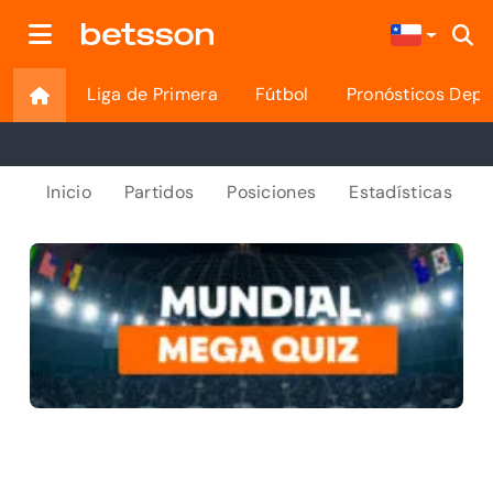
Liga de Primera
Fútbol
Pronósticos Depo
Inicio
Partidos
Posiciones
Estadísticas