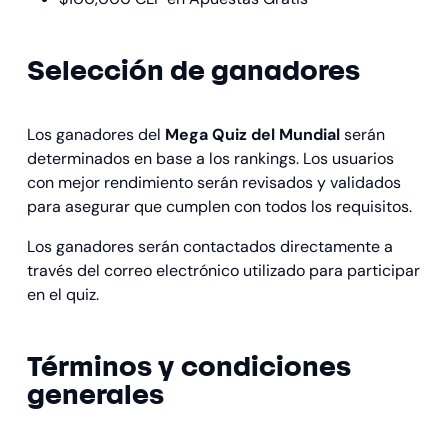
Selección de ganadores
Los ganadores del
Mega Quiz del Mundial
serán
determinados en base a los rankings. Los usuarios
con mejor rendimiento serán revisados y validados
para asegurar que cumplen con todos los requisitos.
Los ganadores serán contactados directamente a
través del correo electrónico utilizado para participar
en el quiz.
Términos y condiciones
generales