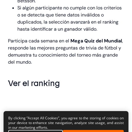
Betsson.
Si algún participante no cumple con los criterios
o se detecta que tiene datos inválidos o
duplicados, la selección avanzará en el ranking
hasta identificar a un ganador válido.
Participa cada semana en el
Mega Quiz del Mundial
,
responde las mejores preguntas de trivia de fútbol y
demuestra tu conocimiento del torneo más grande
del mundo.
Ver el ranking
By clicking “Accept All Cookies”, you agree to the storing of cookies on
your device to enhance site navigation, analyze site usage, and assist
in our marketing efforts.