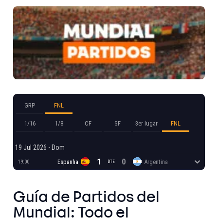
GRP
FNL
1/16
1/8
CF
SF
3er lugar
FNL
19 Jul 2026 - Dom
1
0
0
0
Espanha
Argentina
19:00
DTE
TR
Guía de Partidos del
Mundial: Todo el