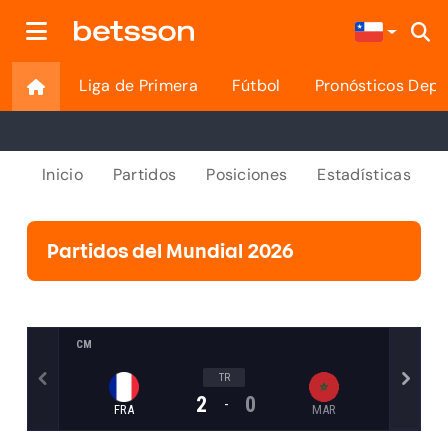
Liga de Primera
Fútbol
Pronósticos Depo
Inicio
Partidos
Posiciones
Estadísticas
Partidos del Mundial 2026
CM
CM
TR
2
0
-
FRA
MAR