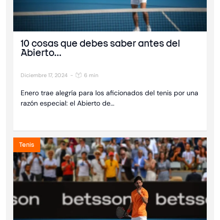
10 cosas que debes saber antes del
Abierto...
Diciembre 17, 2024
-
6 min
Enero trae alegría para los aficionados del tenis por una
razón especial: el Abierto de…
Tenis