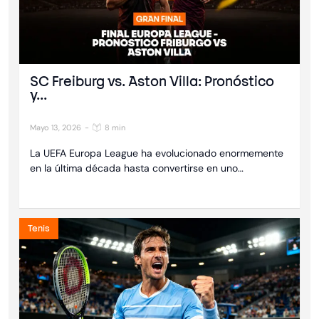
SC Freiburg vs. Aston Villa: Pronóstico
y...
Mayo 13, 2026
-
8 min
La UEFA Europa League ha evolucionado enormemente
en la última década hasta convertirse en uno…
Tenis