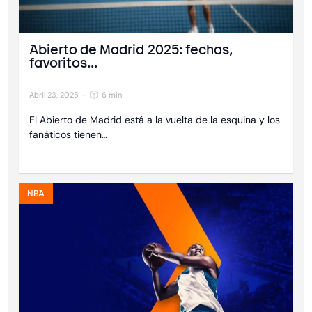
Abierto de Madrid 2025: fechas,
favoritos...
Abril 23, 2025
-
6 min
El Abierto de Madrid está a la vuelta de la esquina y los
fanáticos tienen…
NBA