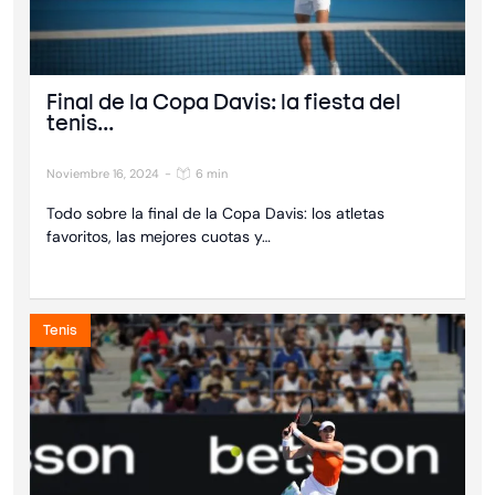
Final de la Copa Davis: la fiesta del
tenis...
Noviembre 16, 2024
-
6 min
Todo sobre la final de la Copa Davis: los atletas
favoritos, las mejores cuotas y…
Tenis