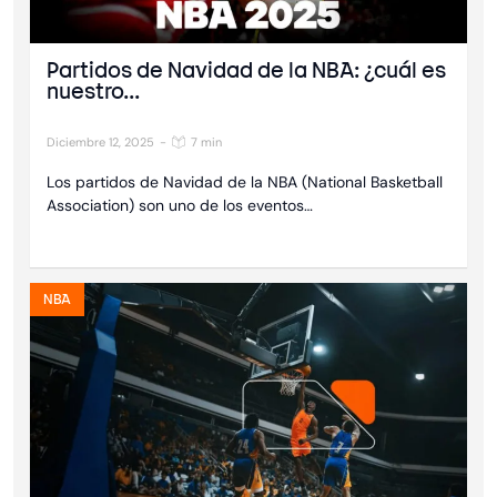
Partidos de Navidad de la NBA: ¿cuál es
nuestro...
Diciembre 12, 2025
-
7 min
Los partidos de Navidad de la NBA (National Basketball
Association) son uno de los eventos…
NBA