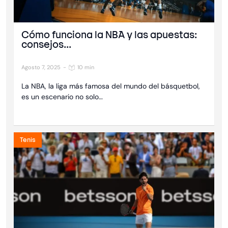
Cómo funciona la NBA y las apuestas:
consejos...
Agosto 7, 2025
-
10 min
La NBA, la liga más famosa del mundo del básquetbol,
es un escenario no solo…
Tenis