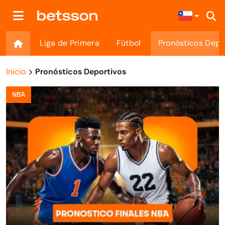
Liga de Primera
Fútbol
Pronósticos Depo
Inicio
Pronósticos Deportivos
NBA