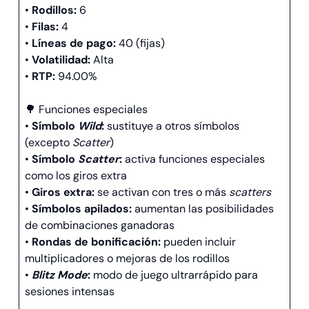
•
Rodillos:
6
•
Filas:
4
•
Líneas de pago:
40 (fijas)
•
Volatilidad:
Alta
•
RTP:
94.00%
🌳 Funciones especiales
•
Símbolo
Wild
:
sustituye a otros símbolos
(excepto
Scatter
)
•
Símbolo
Scatter
:
activa funciones especiales
como los giros extra
•
Giros extra:
se activan con tres o más
scatters
•
Símbolos apilados:
aumentan las posibilidades
de combinaciones ganadoras
•
Rondas de bonificación:
pueden incluir
multiplicadores o mejoras de los rodillos
•
Blitz Mode
:
modo de juego ultrarrápido para
sesiones intensas