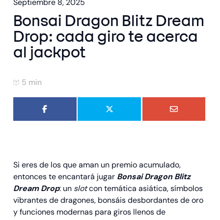
Septiembre 8, 2025
Bonsai Dragon Blitz Dream
Drop: cada giro te acerca
al jackpot
5 min
Si eres de los que aman un premio acumulado,
entonces te encantará jugar
Bonsai Dragon Blitz
Dream Drop
:
un
slot
con temática asiática, símbolos
vibrantes de dragones, bonsáis desbordantes de oro
y funciones modernas para giros llenos de