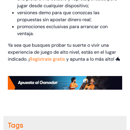
jugar desde cualquier dispositivo;
versiones demo para que conozcas las
propuestas sin apostar dinero real;
promociones exclusivas para arrancar con
ventaja.
Ya sea que busques probar tu suerte o vivir una
experiencia de juego de alto nivel, estás en el lugar
indicado. ¡
Regístrate gratis
y apunta a lo más alto! 🐲
Tags