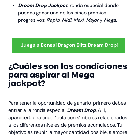
Dream Drop Jackpot
: ronda especial donde
puedes ganar uno de los cinco premios
progresivos:
Rapid
,
Midi
,
Maxi
,
Major
y
Mega
.
¡Juega a Bonsai Dragon Blitz Dream Drop!
¿Cuáles son las condiciones
para aspirar al Mega
jackpot?
Para tener la oportunidad de ganarlo, primero debes
entrar a la ronda especial
Dream Drop
. Allí,
aparecerá una cuadrícula con símbolos relacionados
a los diferentes niveles de premios acumulados. Tu
objetivo es reunir la mayor cantidad posible, siempre