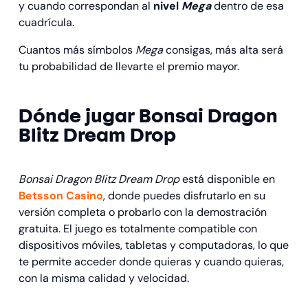
y cuando correspondan al
nivel
Mega
dentro de esa
cuadrícula.
Cuantos más símbolos
Mega
consigas, más alta será
tu probabilidad de llevarte el premio mayor.
Dónde jugar Bonsai Dragon
Blitz Dream Drop
Bonsai Dragon Blitz Dream Drop
está disponible en
Betsson Casino
, donde puedes disfrutarlo en su
versión completa o probarlo con la demostración
gratuita. El juego es totalmente compatible con
dispositivos móviles, tabletas y computadoras, lo que
te permite acceder donde quieras y cuando quieras,
con la misma calidad y velocidad.