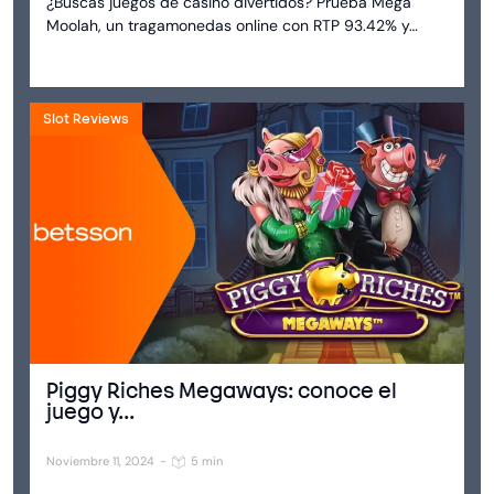
¿Buscas juegos de casino divertidos? Prueba Mega
Moolah, un tragamonedas online con RTP 93.42% y…
Slot Reviews
Piggy Riches Megaways: conoce el
juego y...
Noviembre 11, 2024
-
5 min