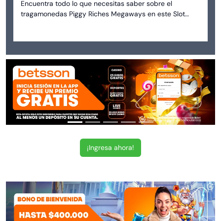
Encuentra todo lo que necesitas saber sobre el
tragamonedas Piggy Riches Megaways en este Slot…
¡Ingresa ahora!