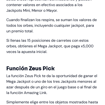
contener valores en efectivo asociados a los
Jackpots Mini, Menor o Mayor.
Cuando finalizan los respins, se suman los valores de
todos los orbes, incluyendo cualquier jackpot, para
un premio total.
Si llenas las 15 posiciones de carretes con estos
orbes, obtienes el Mega Jackpot, que paga x5,000
veces la apuesta inicial.
Función Zeus Pick
La función Zeus Pick te da la oportunidad de ganar el
Mega Jackpot o uno de los tres Jackpots menores al
azar después de un giro en el juego base o al final de
la función Amazing Link.
Simplemente elige entre los objetos mostrados hasta