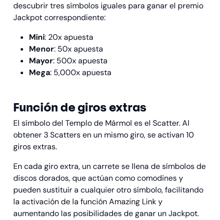
descubrir tres símbolos iguales para ganar el premio
Jackpot correspondiente:
Mini
: 20x apuesta
Menor
: 50x apuesta
Mayor
: 500x apuesta
Mega
: 5,000x apuesta
Función de giros extras
El símbolo del Templo de Mármol es el Scatter. Al
obtener 3 Scatters en un mismo giro, se activan 10
giros extras.
En cada giro extra, un carrete se llena de símbolos de
discos dorados, que actúan como comodines y
pueden sustituir a cualquier otro símbolo, facilitando
la activación de la función Amazing Link y
aumentando las posibilidades de ganar un Jackpot.