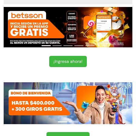
¡Ingresa ahora!