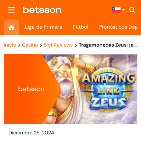
Liga de Primera
Fútbol
Pronósticos Depo
Inicio
Casino
Slot Reviews
Tragamonedas Zeus: ¡el slot de los dioses!
Diciembre 25, 2024