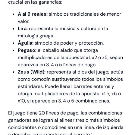
crucial en las ganancias:
A al 9 reales:
símbolos tradicionales de menor
valor.
Lira:
representa la música y cultura en la
mitología griega.
Águila:
símbolo de poder y protección.
Pegaso:
el caballo alado que otorga
multiplicadores de la apuesta: x1, x2 o x5, según
aparezca en 3, 4 o 5 líneas de pago.
Zeus (Wild):
representa al dios del juego; actúa
como comodín sustituyendo todos los símbolos
estándares. Puede llenar carretes enteros y
otorga multiplicadores de la apuesta: x1.5, x5 o
x10, si aparece en 3, 4 o 5 combinaciones.
El juego tiene 20 líneas de pago; las combinaciones
ganadoras se logran al alinear tres o más símbolos
coincidentes o comodines en una línea, de izquierda
a derecha, empezando por el carrete 1.