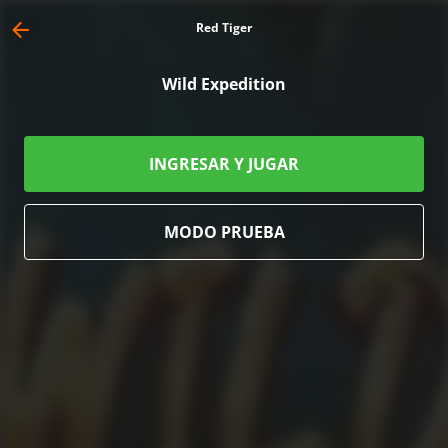
Red Tiger
AVIATOR
Wild Expedition
CASINO
JACKPOTS
PÓKER
DEP. VIRTUALES
INGRESAR Y JUGAR
MODO PRUEBA