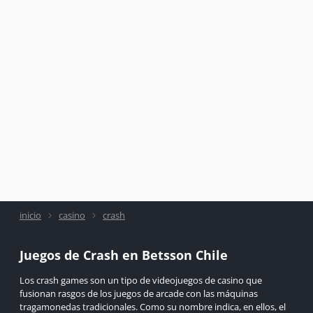
inicio
casino
crash
Juegos de Crash en Betsson Chile
Los crash games son un tipo de videojuegos de casino que
fusionan rasgos de los juegos de arcade con las máquinas
tragamonedas tradicionales. Como su nombre indica, en ellos, el