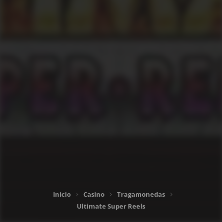
Inicio
Casino
Tragamonedas
Ultimate Super Reels