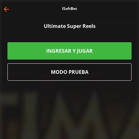
ISoftBet
AVIATOR
Ultimate Super Reels
CASINO
JACKPOTS
PÓKER
DEP. VIRTUALES
INGRESAR Y JUGAR
MODO PRUEBA