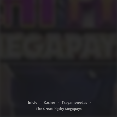
Inicio
Casino
Tragamonedas
The Great Pigsby Megapays