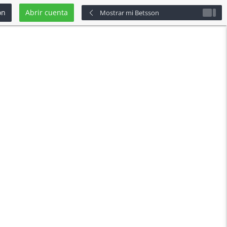
ón
Abrir cuenta
Mostrar mi Betsson