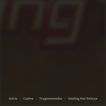
Inicio
Casino
Tragamonedas
Sizzling Hot Deluxe