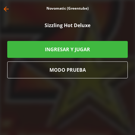
Novomatic (Greentube)
AVIATOR
Sizzling Hot Deluxe
CASINO
JACKPOTS
PÓKER
DEP. VIRTUALES
INGRESAR Y JUGAR
MODO PRUEBA