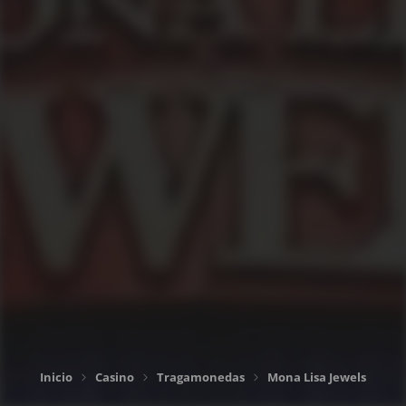
Inicio
Casino
Tragamonedas
Mona Lisa Jewels