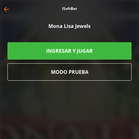
ISoftBet
AVIATOR
Mona Lisa Jewels
CASINO
JACKPOTS
PÓKER
DEP. VIRTUALES
INGRESAR Y JUGAR
MODO PRUEBA