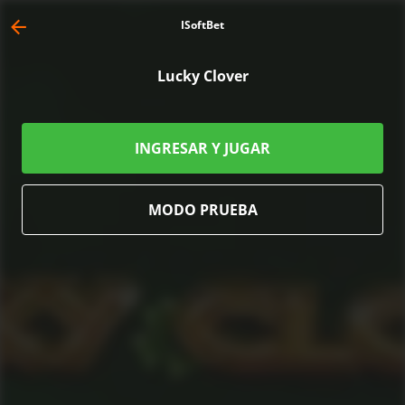
ISoftBet
AVIATOR
Lucky Clover
CASINO
JACKPOTS
PÓKER
DEP. VIRTUALES
INGRESAR Y JUGAR
MODO PRUEBA