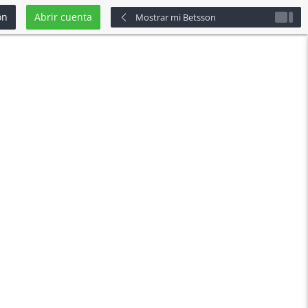
ón
Abrir cuenta
Mostrar mi Betsson