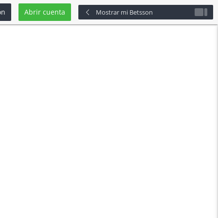
ón
Abrir cuenta
Mostrar mi Betsson