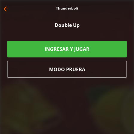
Thunderbolt
AVIATOR
Double Up
CASINO
JACKPOTS
PÓKER
DEP. VIRTUALES
INGRESAR Y JUGAR
MODO PRUEBA