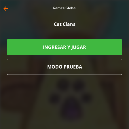
Games Global
AVIATOR
Cat Clans
CASINO
JACKPOTS
PÓKER
DEP. VIRTUALES
INGRESAR Y JUGAR
MODO PRUEBA