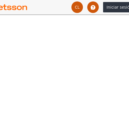
CL
Iniciar sesi
English
Svenska
Dansk
Íslenska
Español
Español - Chile
Español - México
Español - Colombia
Español - Perú