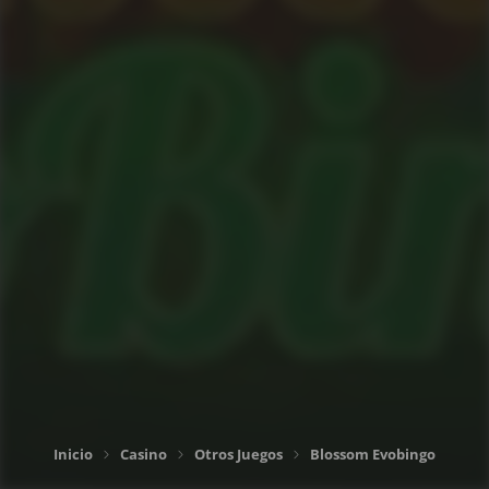
Inicio
Casino
Otros Juegos
Blossom Evobingo