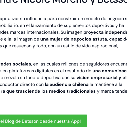
apitalizar su influencia para construir un modelo de negocio s
obiliario, en el lanzamiento de suplementos deportivos y ha
ndes marcas internacionales. Su imagen
proyecta independ
e ella la imagen de
una mujer de negocios astuta, capaz d
os
que resuenan y todo, con un estilo de vida aspiracional,
redes sociales
, en las cuales millones de seguidores encuen
a en plataformas digitales es el resultado de
una comunicac
ue mezcla su faceta deportiva con su
visión empresarial y el
 conductor directo con
la audiencia chilena
la mantiene a la
ura que trasciende los medios tradicionales
y marca tende
 del Blog de Betsson desde nuestra App!