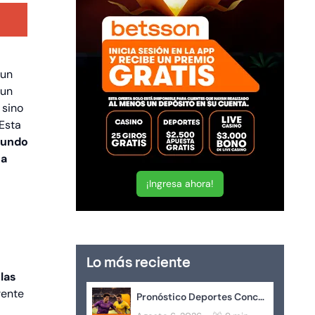
 un
 un
,
sino
 Esta
mundo
na
¡Ingresa ahora!
Lo más reciente
las
rente
Pronóstico Deportes Concepción vs Universidad de Concepción