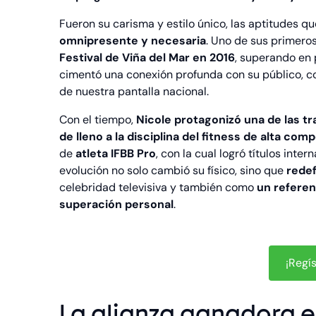
Fueron su carisma y estilo único, las aptitudes qu
omnipresente y necesaria
. Uno de sus primero
Festival de Viña del Mar en 2016
, superando en 
cimentó una conexión profunda con su público, c
de nuestra pantalla nacional.
Con el tiempo,
Nicole protagonizó una de las 
de lleno a la disciplina del
fitness de alta comp
de
atleta IFBB Pro
, con la cual logró títulos inte
evolución no solo cambió su físico, sino que
redef
celebridad televisiva y también como
un referen
superación personal
.
¡Regí
La alianza ganadora e