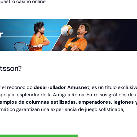
uestro casino online.
etsson?
r el reconocido
desarrollador
Amusnet
; es un título exclusi
empo y al esplendor de la Antigua Roma. Entre sus gráficos de a
templos de columnas estilizadas, emperadores, legiones 
mático garantizan una experiencia de juego sofisticada,