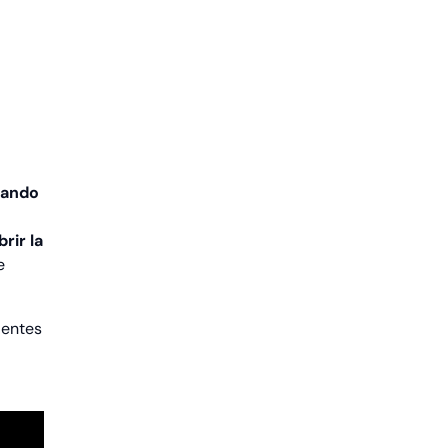
tando
rir la
e
ientes