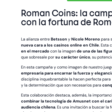
Roman Coins: la camp
con la fortuna de Ro
La alianza entre
Betsson
y
Nicole Moreno
para s
nueva cara a los casinos online en Chile
. Esta
en el mercado
con la imagen
de una de las fig
que sobresale por
su carácter único
, su potenci
En esta campaña y como imagen de nuestro jueg
empresaria para encarnar la
fuerza y eleganci
disciplina inquebrantable la hacen perfecta para
y la determinación que son necesarios para
conq
Esta colaboración destaca, además, la importancia 
combinar la tecnología de Amusnet con el car
audiencia chilena
. Es una invitación a buscar la