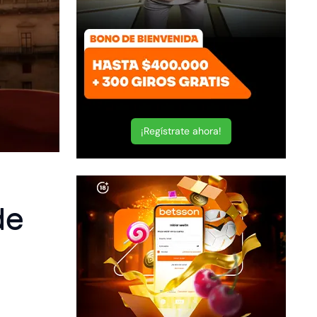
¡Regístrate ahora!
de