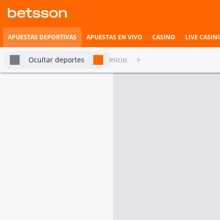
APUESTAS DEPORTIVAS
APUESTAS EN VIVO
CASINO
LIVE CASIN
Ocultar deportes
Inicio
>
Básquetbol
Inicio
El Reto Millonario
WNBA
Washington Mystics
Dallas Wings
Torneos de apuestas
3º Cuarto
Cuotas mejoradas
Ganador del Partido
Washington Mystics
Favoritos
6.60
Haz clic en el icono de la
'Estrella' para agregar a
Favoritos
tabs.live-and-upcoming
Tod