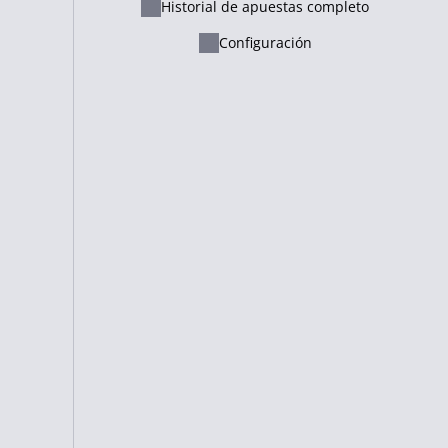
Historial de apuestas completo
Ελληνικά
Configuración
Русский - Казахстан
Lietuvių
Todas Las Competencias
Italiano
3v3 Baloncesto
Français
BIG3
Suomi
Alemania
Cameroon
Bundesliga BBL de Alemania
Australia