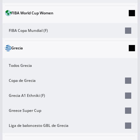
FIBA World Cup Women
FIBA Copa Mundial (F)
Grecia
Todos Grecia
Copa de Grecia
Grecia A1 Ethniki (F)
Greece Super Cup
Liga de baloncesto GBL de Grecia