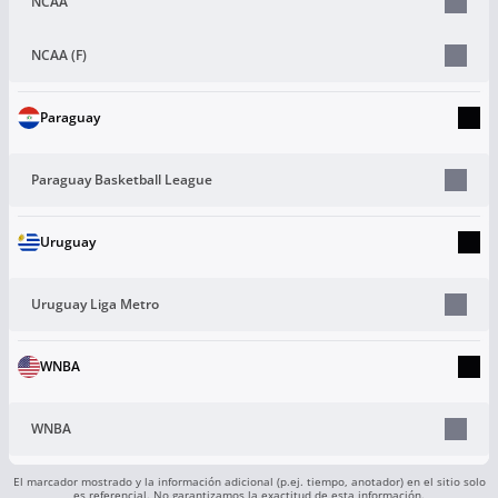
NCAA
NCAA (F)
Paraguay
Paraguay Basketball League
Uruguay
Uruguay Liga Metro
WNBA
WNBA
El marcador mostrado y la información adicional (p.ej. tiempo, anotador) en el sitio solo
es referencial. No garantizamos la exactitud de esta información.