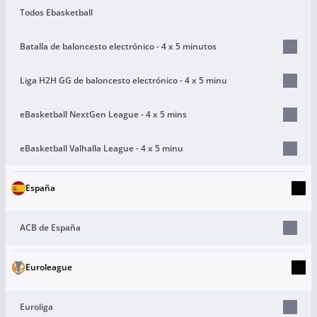
Todos Ebasketball
Batalla de baloncesto electrónico - 4 x 5 minutos
Liga H2H GG de baloncesto electrónico - 4 x 5 minu
eBasketball NextGen League - 4 x 5 mins
eBasketball Valhalla League - 4 x 5 minu
España
ACB de España
Euroleague
Euroliga