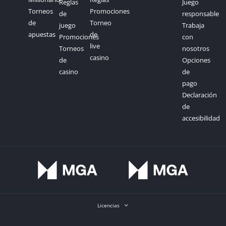
apuesta a los Pistons sea ganadora, deberían perder por una
Reglas
Juego
diferencia de 10 puntos o menos. En cambio, para que la apuesta
Torneos
Promociones
de
responsable
a los Warriors sea ganadora, deberían ganar por 11 puntos o más.
de
Torneo
juego
Trabaja
apuestas
de
Promociones
con
Ganador del partido
live
Torneos
nosotros
Apostar al "Ganador del Partido" en baloncesto implica predecir
casino
de
Opciones
qué equipo saldrá victorioso al final del encuentro. Por ejemplo,
casino
de
en un enfrentamiento entre los Los Angeles Lakers vs Brooklyn
Nets, si decides apostar por los Lakers, ganarás tu apuesta si
pago
ganan el juego, independientemente de la cantidad de puntos.
Declaración
de
Puntos totales
accesibilidad
La apuesta de "Puntos Totales" en baloncesto implica predecir si
la suma de los puntos anotados por ambos equipos al final del
partido será mayor o menor que un número establecido por
Betsson. Supongamos un encuentro Miami Heat vs Houston
Rockets, y se establece la línea de "Puntos Totales" en 215.5
puntos.
Si apuestas a "Más" y la puntuación total del partido es de 216
como mínimo, ganarías la apuesta. La apuesta a “Menos” saldría
Licencias
victoriosa si la puntuación total no supera los 215 puntos.