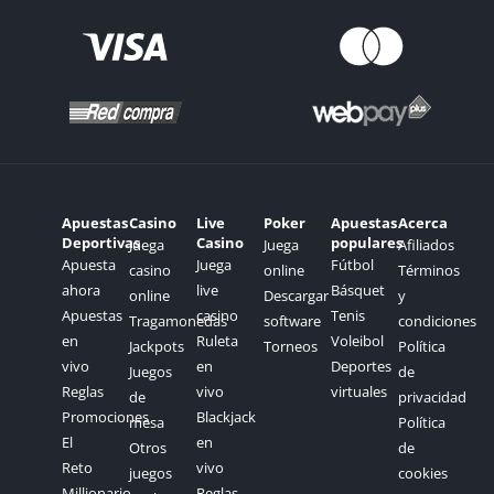
que hayas elegido.
Confirmación de la Apuesta: Una vez satisfecho con tu selección,
confirma la apuesta. Recibirás una confirmación de tu apuesta, y los
fondos correspondientes se deducirán de tu cuenta.
Sigue el Partido: Disfruta del partido en tiempo real mientras sigues el
desarrollo de tu apuesta.
Apuestas de Basquetball en Chile más populares
Handicap de puntos
El handicap en apuestas de baloncesto es una herramienta que se
Apuestas
Casino
Live
Poker
Apuestas
Acerca
utiliza para equilibrar las probabilidades entre dos equipos con
Deportivas
Casino
populares
Juega
Juega
Afiliados
diferentes niveles de rendimiento. Se trata de una ventaja o
Apuesta
Juega
Fútbol
casino
online
Términos
desventaja virtual que se asigna a cada equipo en forma de
ahora
live
Básquet
puntos.
online
Descargar
y
Apuestas
casino
Tenis
Tragamonedas
software
condiciones
Para entender cómo funciona el hándicap en baloncesto,
en
Ruleta
Voleibol
Jackpots
Torneos
Política
imaginemos un partido de baloncesto entre los Golden State
vivo
en
Deportes
Juegos
de
Warriors vs Detroit Pistons, siendo los St Warriors los favoritos.
Reglas
vivo
virtuales
Los Warriors son un equipo mucho mejor que los Pistons, por lo
de
privacidad
que las cuotas para una victoria de ellos serían muy bajas.
Promociones
Blackjack
mesa
Política
El
en
Otros
de
Para aumentar el interés en la apuesta podemos dar a los Pistons
Reto
vivo
juegos
cookies
un hándicap de +10.5 puntos. Esto significa que, para que la
Millionario
Reglas