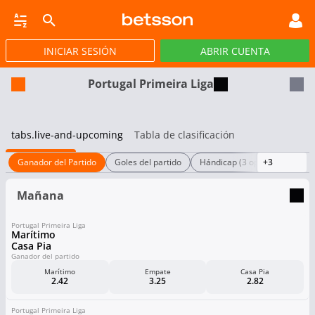
AVIATOR
INICIAR SESIÓN
ABRIR CUENTA
CASINO
JACKPOTS
PÓKER
DEP. VIRTUALES
Portugal Primeira Liga
tabs.live-and-upcoming
Tabla de clasificación
Ganador del Partido
Goles del partido
Hándicap (3 opciones)
+3
Ma
Mañana
Portugal Primeira Liga
Marítimo
Casa Pia
Ganador del partido
Marítimo
Empate
Casa Pia
2.42
3.25
2.82
Portugal Primeira Liga