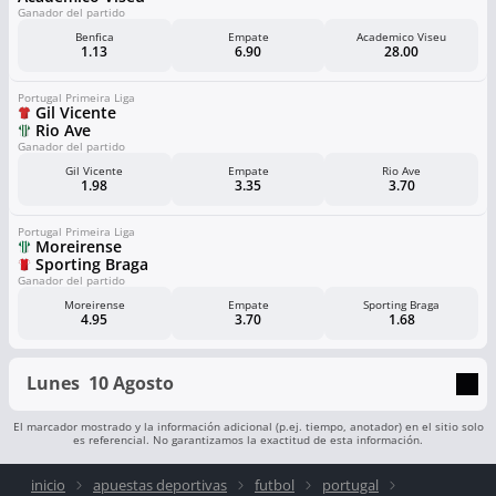
Ganador del partido
Benfica
Empate
Academico Viseu
1.13
6.90
28.00
Portugal Primeira Liga
Gil Vicente
Rio Ave
Ganador del partido
Gil Vicente
Empate
Rio Ave
1.98
3.35
3.70
Portugal Primeira Liga
Moreirense
Sporting Braga
Ganador del partido
Moreirense
Empate
Sporting Braga
4.95
3.70
1.68
Lunes
10 Agosto
El marcador mostrado y la información adicional (p.ej. tiempo, anotador) en el sitio solo
es referencial. No garantizamos la exactitud de esta información.
inicio
apuestas deportivas
futbol
portugal