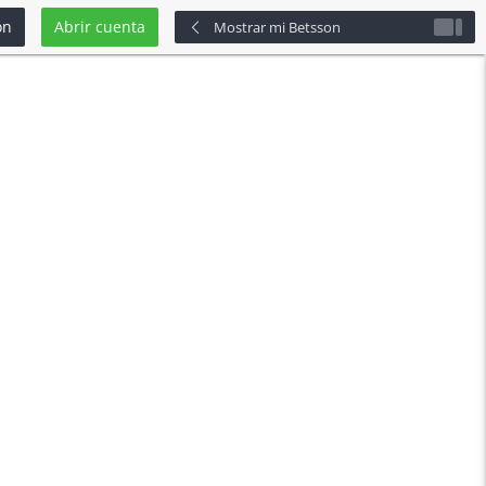
ón
Abrir cuenta
Mostrar mi Betsson