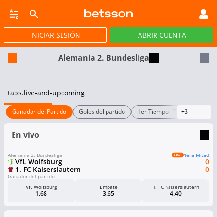
AVIATOR
INICIAR SESIÓN
ABRIR CUENTA
CASINO
JACKPOTS
PÓKER
DEP. VIRTUALES
Alemania 2. Bundesliga
tabs.live-and-upcoming
Ganador del Partido
Goles del partido
1er Tiempo - Total de Goles
+3
En vivo
Alemania 2. Bundesliga
1era Mitad
VfL Wolfsburg
0
1. FC Kaiserslautern
0
Ganador del partido
VfL Wolfsburg
Empate
1. FC Kaiserslautern
1.68
3.65
4.40