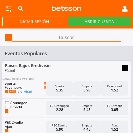
AVIATOR
INICIAR SESIÓN
ABRIR CUENTA
CASINO
JACKPOTS
PÓKER
DEP. VIRTUALES
Eventos Populares
Países Bajos Eredivisie
Fútbol
GANADOR DEL PARTIDO
Sparta
0
Sparta
Empate
Feyenoord
Feyenoord
0
5.35
3.90
1.52
1era Mitad
FC Groningen
FC Groningen
Empate
FC Utrecht
FC Utrecht
2.28
3.45
3.05
PEC Zwolle
PEC Zwolle
Empate
Ajax
Ajax
5.90
4.45
1.52