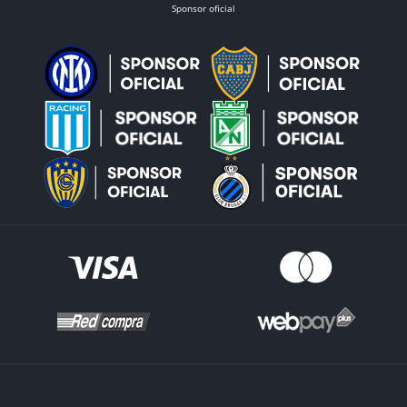
Sponsor oficial