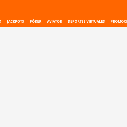
O
JACKPOTS
PÓKER
AVIATOR
DEPORTES VIRTUALES
PROMOC