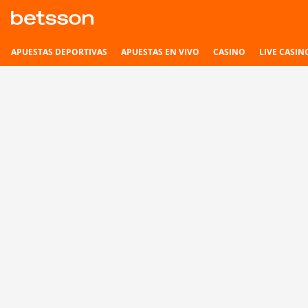
APUESTAS DEPORTIVAS
APUESTAS EN VIVO
CASINO
LIVE CASIN
Casino
Online
y
Apuestas
Deportivas
Hasta
$400.000
en
bono