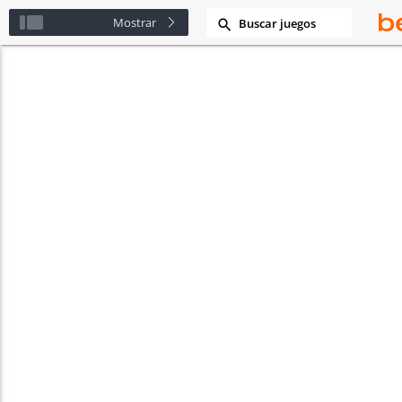
Mostrar
Buscar juegos
IP
kjack
11