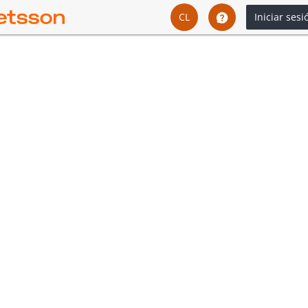
CL
Iniciar sesi
English
Svenska
Dansk
Íslenska
Español
Español - Chile
Español - México
Español - Colombia
Español - Perú