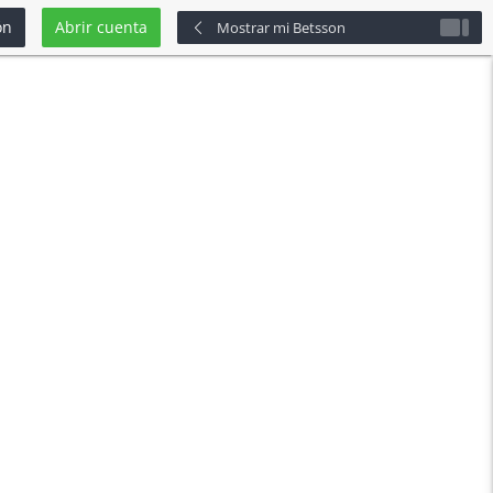
ón
Abrir cuenta
Mostrar mi Betsson