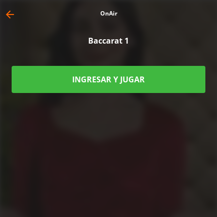
OnAir
AVIATOR
Baccarat 1
CASINO
JACKPOTS
PÓKER
DEP. VIRTUALES
INGRESAR Y JUGAR