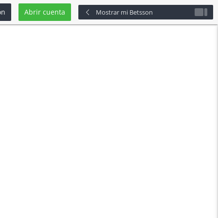
ón
Abrir cuenta
Mostrar mi Betsson