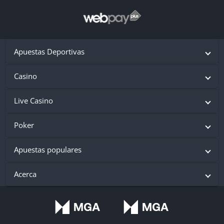
Apuestas Deportivas
Casino
Live Casino
Poker
Apuestas populares
Acerca