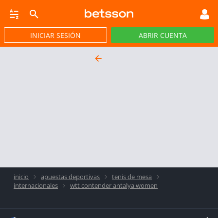
ATOR
INICIAR SESIÓN
ABRIR CUENTA
APP
inicio
apuestas deportivas
tenis de mesa
internacionales
wtt contender antalya women