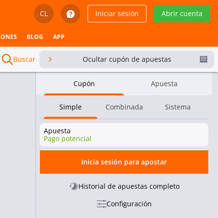
CL
Iniciar sesión
Abrir cuenta
English
IONES
BLOG
APP
Svenska
Buscar
Ocultar cupón de apuestas
Dansk
Cupón
Apuesta
Íslenska
Simple
Combinada
Sistema
Español
Apuesta
Español - Chile
Pago potencial
Español - México
Inicia sesión para apostar
Español - Colombia
Historial de apuestas completo
Configuración
Español - Perú