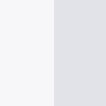
a
Síguenos en
Favoritos
Sponsor oficial