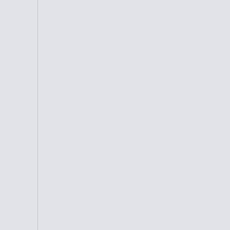
Ελληνικά
Русский - Казахстан
Lietuvių
Italiano
Français
Suomi
Cameroon