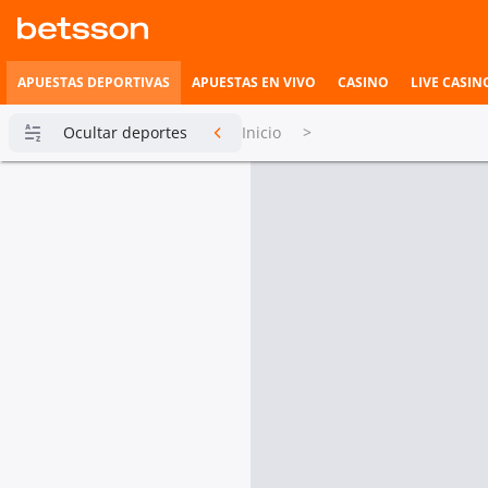
APUESTAS DEPORTIVAS
APUESTAS EN VIVO
CASINO
LIVE CASIN
Ocultar deportes
Inicio
>
Inicio
El
Reto
Millonario
Torneos
de
apuestas
Cuotas
mejoradas
Favoritos
Haz clic
en el
icono de
la
'Estrella'
para
agregar