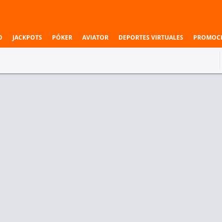
O
JACKPOTS
PÓKER
AVIATOR
DEPORTES VIRTUALES
PROMOC