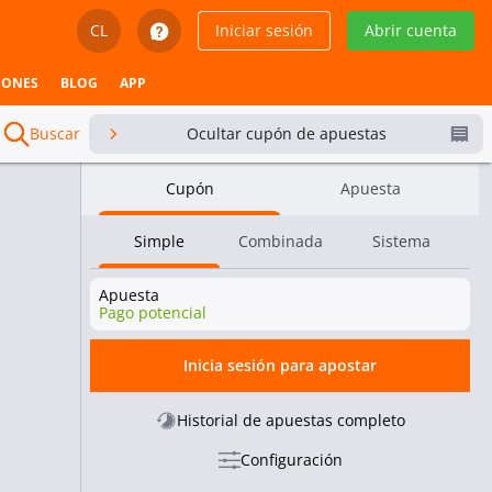
CL
Iniciar sesión
Abrir cuenta
English
IONES
BLOG
APP
Svenska
Buscar
Ocultar cupón de apuestas
Dansk
Cupón
Apuesta
Íslenska
Simple
Combinada
Sistema
Español
Apuesta
Español - Chile
Pago potencial
Español - México
Inicia sesión para apostar
Español - Colombia
Historial de apuestas completo
Configuración
Español - Perú