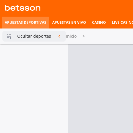
APUESTAS DEPORTIVAS
APUESTAS EN VIVO
CASINO
LIVE CASIN
Ocultar deportes
Inicio
>
Inicio
El
Reto
Millonario
Torneos
de
apuestas
Cuotas
mejoradas
Favoritos
Haz clic
en el
icono de
la
'Estrella'
para
agregar