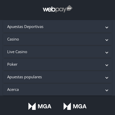
Apuestas Deportivas
Casino
Live Casino
Poker
Apuestas populares
Acerca