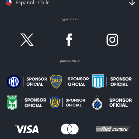
Español - Chile
Síguenos en
Sponsor oficial