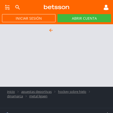
ATOR
INICIAR SESIÓN
ABRIR CUENTA
APP
inicio
apuestas deportivas
hockey sobre hielo
dinamarca
metal ligaen