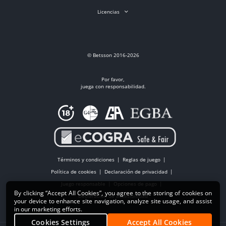
Licencias
© Betsson 2016-2026
Por favor,
juega con responsabilidad.
Términos y condiciones
Reglas de juego
Política de cookies
Declaración de privacidad
Juego responsable
Opciones de pago
By clicking “Accept All Cookies”, you agree to the storing of cookies on
Declaración de accesibilidad
your device to enhance site navigation, analyze site usage, and assist
in our marketing efforts.
Cookies Settings
Accept All Cookies