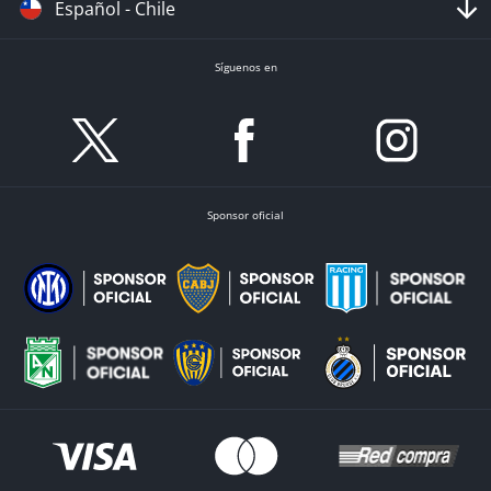
Español - Chile
Síguenos en
Sponsor oficial