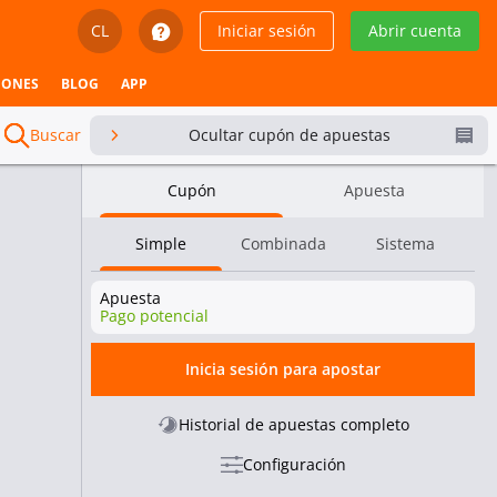
CL
Iniciar sesión
Abrir cuenta
English
IONES
BLOG
APP
Svenska
Buscar
Ocultar cupón de apuestas
Dansk
Cupón
Apuesta
Íslenska
Simple
Combinada
Sistema
Español
Apuesta
Español - Chile
Pago potencial
Español - México
Inicia sesión para apostar
Español - Colombia
Historial de apuestas completo
Configuración
Español - Perú