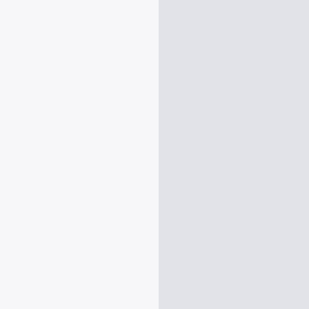
a
Síguenos en
Favoritos
Sponsor oficial