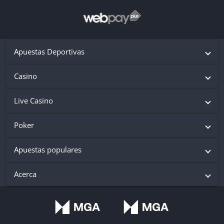
Apuestas Deportivas
Casino
Live Casino
Poker
Apuestas populares
Acerca