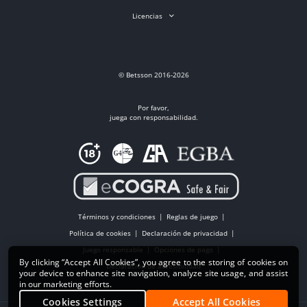
Licencias
© Betsson 2016-2026
Por favor,
juega con responsabilidad.
Términos y condiciones
Reglas de juego
Política de cookies
Declaración de privacidad
Juego responsable
Opciones de pago
By clicking “Accept All Cookies”, you agree to the storing of cookies on
Declaración de accesibilidad
your device to enhance site navigation, analyze site usage, and assist
in our marketing efforts.
Cookies Settings
Accept All Cookies