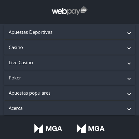
Apuestas Deportivas
Casino
Live Casino
Poker
Apuestas populares
Acerca