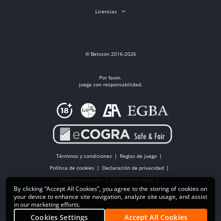
Licencias
© Betsson 2016-2026
Por favor,
juega con responsabilidad.
Términos y condiciones
Reglas de juego
Política de cookies
Declaración de privacidad
Juego responsable
Opciones de pago
By clicking “Accept All Cookies”, you agree to the storing of cookies on
Declaración de accesibilidad
your device to enhance site navigation, analyze site usage, and assist
in our marketing efforts.
Cookies Settings
Accept All Cookies