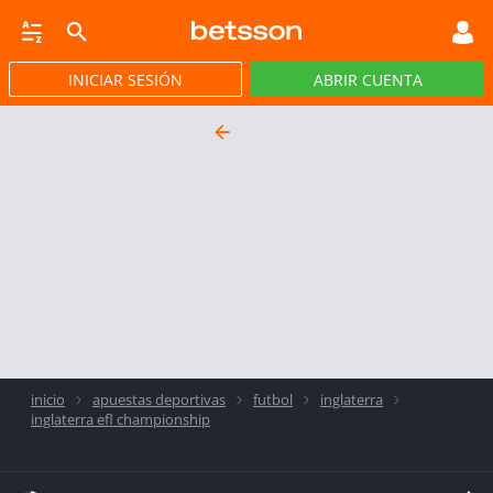
ATOR
INICIAR SESIÓN
ABRIR CUENTA
APP
inicio
apuestas deportivas
futbol
inglaterra
inglaterra efl championship