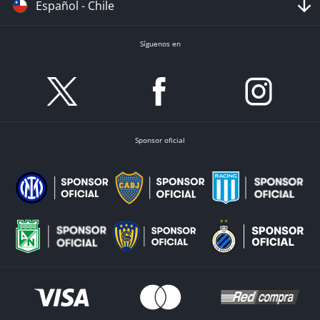
Español - Chile
Síguenos en
Sponsor oficial