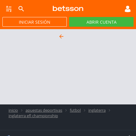
ATOR
INICIAR SESIÓN
ABRIR CUENTA
APP
inicio
apuestas deportivas
futbol
inglaterra
inglaterra efl championship