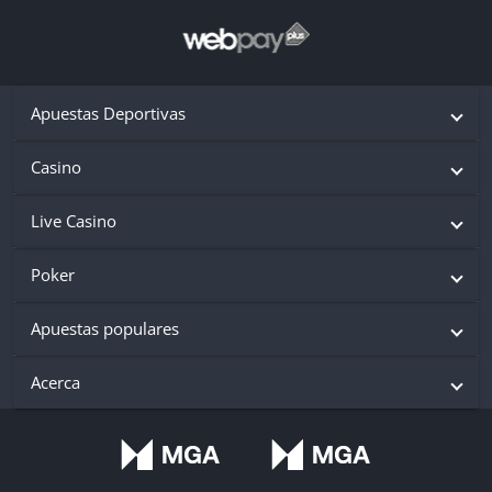
Apuestas Deportivas
Casino
Live Casino
Poker
Apuestas populares
Acerca