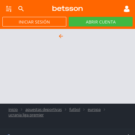
AVIATOR
INICIAR SESIÓN
ABRIR CUENTA
CASINO
JACKPOTS
PÓKER
DEP. VIRTUALES
inicio
apuestas deportivas
futbol
europa
ucrania liga premier