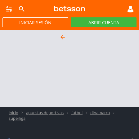
ATOR
INICIAR SESIÓN
ABRIR CUENTA
APP
inicio
apuestas deportivas
futbol
dinamarca
superliga