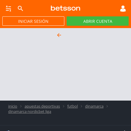
ATOR
INICIAR SESIÓN
ABRIR CUENTA
APP
inicio
apuestas deportivas
futbol
dinamarca
dinamarca nordicbet liga