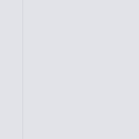
Ελληνικά
Русский - Казахстан
Lietuvių
Italiano
Français
Suomi
Cameroon