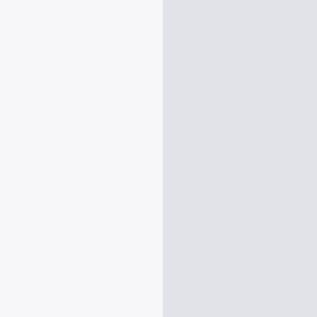
a
Síguenos en
Favoritos
Sponsor oficial