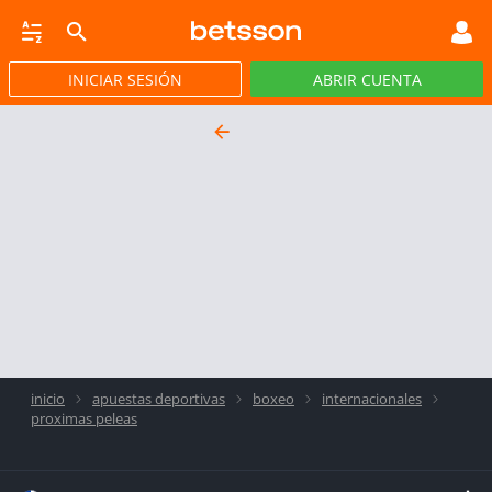
ATOR
INICIAR SESIÓN
ABRIR CUENTA
APP
inicio
apuestas deportivas
boxeo
internacionales
proximas peleas