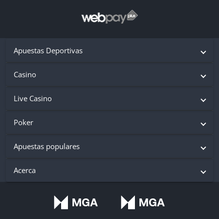
Apuestas Deportivas
Casino
Live Casino
Poker
Apuestas populares
Acerca