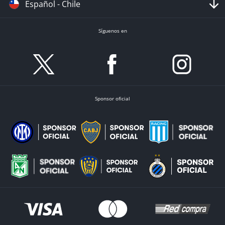
Español - Chile
Síguenos en
Sponsor oficial