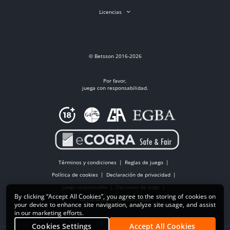
Licencias
© Betsson 2016-2026
Por favor,
juega con responsabilidad.
Términos y condiciones
Reglas de juego
Política de cookies
Declaración de privacidad
Juego responsable
Opciones de pago
By clicking “Accept All Cookies”, you agree to the storing of cookies on
Declaración de accesibilidad
your device to enhance site navigation, analyze site usage, and assist
in our marketing efforts.
Cookies Settings
Accept All Cookies