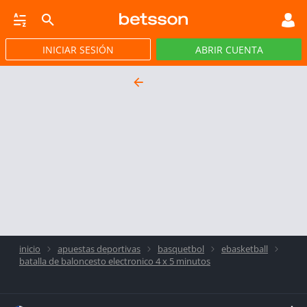
AVIATOR
INICIAR SESIÓN
ABRIR CUENTA
CASINO
JACKPOTS
PÓKER
DEP. VIRTUALES
inicio
apuestas deportivas
basquetbol
ebasketball
batalla de baloncesto electronico 4 x 5 minutos