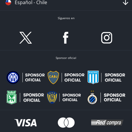
Español - Chile
Síguenos en
Sponsor oficial