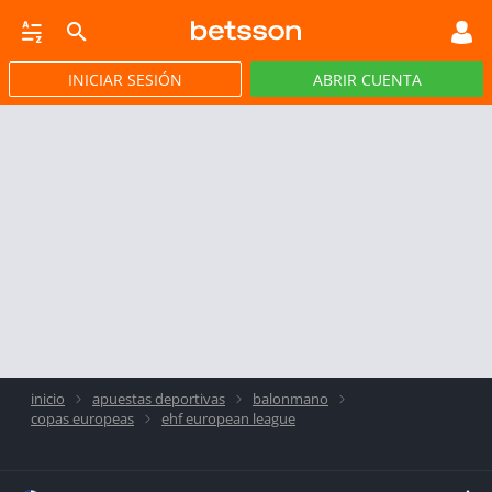
ATOR
INICIAR SESIÓN
ABRIR CUENTA
APP
inicio
apuestas deportivas
balonmano
copas europeas
ehf european league